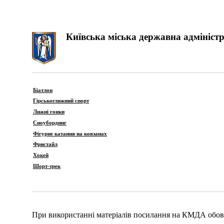
Київська міська державна адміністр
Біатлон
Гірськоглижний спорт
Лижні гонки
Сноубординг
Фігурне катання на ковзанах
Фристайл
Хокей
Шорт-трек
При використанні матеріалів посилання на КМДА обов'