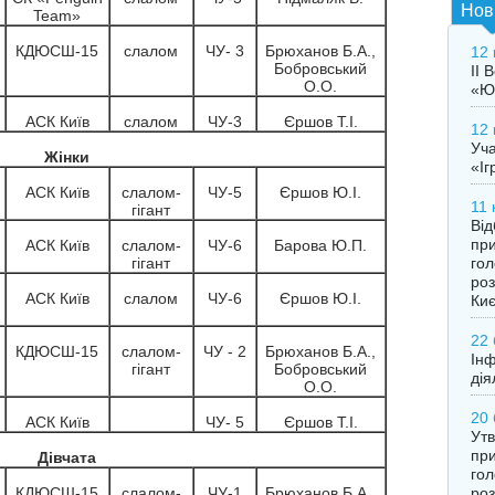
Нов
Team»
КДЮСШ-15
слалом
ЧУ- 3
Брюханов Б.А.,
12 
Бобровський
ІІ 
О.О.
«Юр
АСК Київ
слалом
ЧУ-3
Єршов Т.І.
12 
Уча
Жінки
«Іг
АСК Київ
слалом-
ЧУ-5
Єршов Ю.І.
11 
гігант
Від
при
АСК Київ
слалом-
ЧУ-6
Барова Ю.П.
гол
гігант
роз
АСК Київ
слалом
ЧУ-6
Єршов Ю.І.
Ки
22 
КДЮСШ-15
слалом-
ЧУ - 2
Брюханов Б.А.,
Інф
гігант
Бобровський
дія
О.О.
20 
АСК Київ
ЧУ- 5
Єршов Т.І.
Утв
при
Дівчата
гол
роз
КДЮСШ-15
слалом-
ЧУ-1
Брюханов Б.А.,