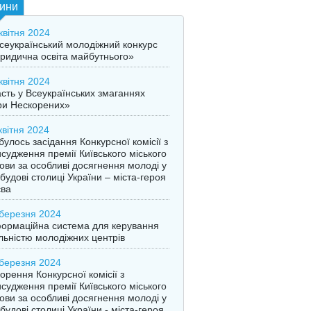
ини
квітня 2024
Всеукраїнський молодіжний конкурс
идична освіта майбутнього»
квітня 2024
сть у Всеукраїнських змаганнях
ри Нескорених»
квітня 2024
булось засідання Конкурсної комісії з
судження премії Київського міського
ови за особливі досягнення молоді у
будові столиці України – міста-героя
єва
березня 2024
ормаційна система для керування
льністю молодіжних центрів
березня 2024
орення Конкурсної комісії з
судження премії Київського міського
ови за особливі досягнення молоді у
будові столиці України - міста-героя