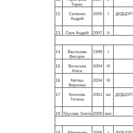
Тарас
12.
Саленко
2005
І
ДУДЦОП
Андрій
13.
Скок Андрій
2007
ІІ
14.
Васільєва
1998
І
Вікторія
15.
Вольська
2004
ІІІ
Аліса
16.
Квіташ
2004
ІІІ
Вероніка
17.
Кнопова
2001
мс
ДУДЦОП
Тетяна
18.
Трусова Злата
2000
кмс
19.
Абрамова
2006
І
ДУДЦОП