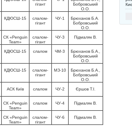
гігант
Бобровський
Ки
О.О.
КДЮСШ-15
слалом-
ЧУ-1
Брюханов Б.А.
гігант
Бобровський
О.О.
СК «Penguin
слалом-
ЧУ-3
Підмаляк В.
Team»
гігант
КДЮСШ-15
слалом
ЧМ-3
Брюханов Б.А.,
Бобровський
О.О.
КДЮСШ-15
слалом-
МЗ-10
Брюханов Б.А.,
гігант
Бобровський
О.О.
АСК Київ
слалом
ЧУ-2
Єршов Т.І.
СК «Penguin
слалом
ЧУ-4
Підмаляк В.
Team»
СК «Penguin
слалом-
ЧУ-6
Підмаляк В.
Team»
гігант