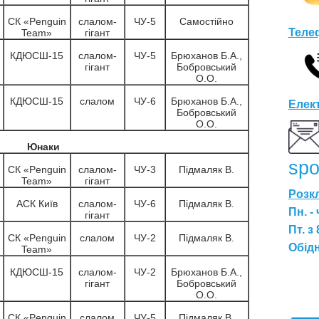
СК «Penguin
слалом-
ЧУ-5
Самостійно
Теле
Team»
гігант
КДЮСШ-15
слалом-
ЧУ-5
Брюханов Б.А.,
гігант
Бобровський
О.О.
КДЮСШ-15
слалом
ЧУ-6
Брюханов Б.А.,
Елек
Бобровський
О.О.
Юнаки
spo
СК «Penguin
слалом-
ЧУ-3
Підмаляк В.
Team»
гігант
Розк
АСК Київ
слалом-
ЧУ-6
Підмаляк В.
Пн. - 
гігант
Пт. з
СК «Penguin
слалом
ЧУ-2
Підмаляк В.
Обідн
Team»
КДЮСШ-15
слалом-
ЧУ-2
Брюханов Б.А.,
гігант
Бобровський
О.О.
СК «Penguin
слалом
ЧУ-5
Підмаляк В.