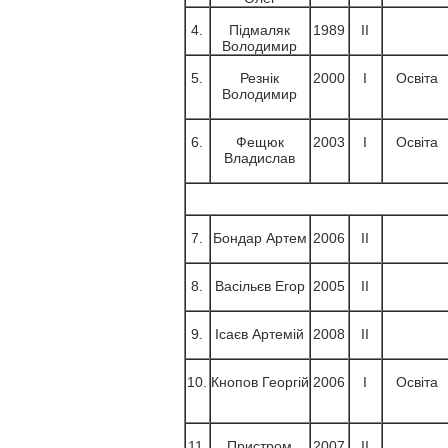
4.
Підмаляк
1989
ІІ
Володимир
5.
Резнік
2000
І
Освіта
Володимир
6.
Фещюк
2003
І
Освіта
Владислав
7.
Бондар Артем
2006
ІІ
8.
Васільєв Егор
2005
ІІ
9.
Ісаєв Артемій
2008
ІІ
10.
Кнопов Георгій
2006
І
Освіта
11.
Пристром
2007
ІІ