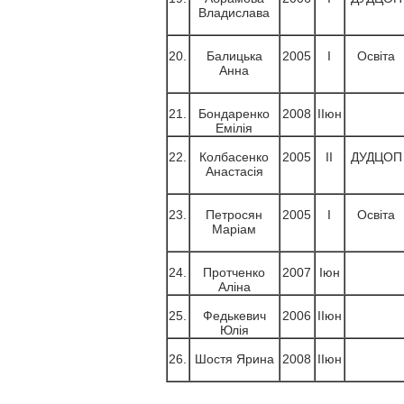
Владислава
20.
Балицька
2005
І
Освіта
Анна
21.
Бондаренко
2008
ІІюн
Емілія
22.
Колбасенко
2005
ІІ
ДУДЦОП
Анастасія
23.
Петросян
2005
І
Освіта
Маріам
24.
Протченко
2007
Іюн
Аліна
25.
Федькевич
2006
ІІюн
Юлія
26.
Шостя Ярина
2008
ІІюн