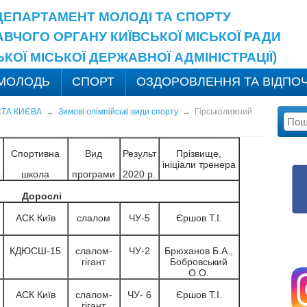
ДЕПАРТАМЕНТ МОЛОДІ ТА СПОРТУ
ВЧОГО ОРГАНУ КИЇВСЬКОЇ МІСЬКОЇ РАДИ
ЬКОЇ МІСЬКОЇ ДЕРЖАВНОЇ АДМІНІСТРАЦІЇ)
МОЛОДЬ
СПОРТ
ОЗДОРОВЛЕННЯ ТА ВІДПО
СТА КИЄВА
→
Зимові олімпійські види спорту
→
Гірськолижний
Спортивна
Вид
Результ
Прізвище,
ініціали тренера
о
школа
програми
2020 р.
Дорослі
АСК Київ
слалом
ЧУ-5
Єршов Т.І.
КДЮСШ-15
слалом-
ЧУ-2
Брюханов Б.А.,
гігант
Бобровський
О.О.
АСК Київ
слалом-
ЧУ- 6
Єршов Т.І.
гігант