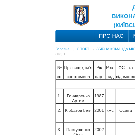
ВИКОНА
(КИЇВС
ПРО НАС
Головна
→
СПОРТ
→
ЗБІРНА КОМАНДА МІ
спорт
№
Прізвище, ім’я
Рік
Роз-
ФСТ та
зп
спортсмена
нар.
ряд
відомств
1.
Гончаренко
1987
І
Артем
2.
Кірбатов Ілля
2001
кмс
Освіта
3.
Пастушенко
2002
І
Олег