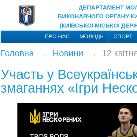
ДЕПАРТАМЕНТ МОЛ
ВИКОНАВЧОГО ОРГАНУ КИ
(КИЇВСЬКОЇ МІСЬКОЇ ДЕР
ПРО НАС
МОЛОДЬ
СПОРТ
Головна
→
Новини
→
12 квітн
Участь у Всеукраїнсь
змаганнях «Ігри Неск